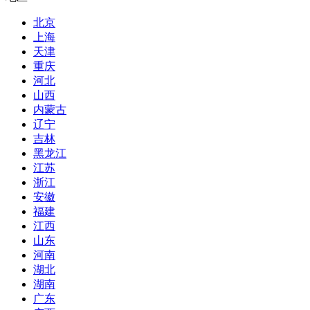
北京
上海
天津
重庆
河北
山西
内蒙古
辽宁
吉林
黑龙江
江苏
浙江
安徽
福建
江西
山东
河南
湖北
湖南
广东