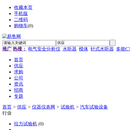
收藏本页
手机版
二维码
购物车
(
0
)
推广
热搜：
电气安全分析仪
水听器
模体
针式水听器
多能C
首页
供应
求购
公司
资讯
招商
专题
首页
>
供应
>
仪器仪表网
>
试验机
>
汽车试验设备
行业
拉力试验机
(0)