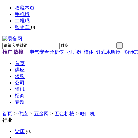
收藏本页
手机版
二维码
购物车
(
0
)
推广
热搜：
电气安全分析仪
水听器
模体
针式水听器
多能C
首页
供应
求购
公司
资讯
招商
专题
首页
>
供应
>
五金网
>
五金机械
>
咬口机
行业
钻床
(0)