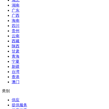
湖北
湖南
广东
广西
海南
四川
贵州
云南
西藏
陕西
甘肃
青海
宁夏
新疆
台湾
香港
澳门
类别
供应
提供服务