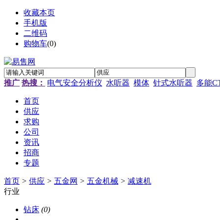
收藏本页
手机版
二维码
购物车
(
0
)
推广
热搜：
电气安全分析仪
水听器
模体
针式水听器
多能C
首页
供应
求购
公司
资讯
招商
专题
首页
>
供应
>
五金网
>
五金机械
>
减速机
行业
钻床
(0)