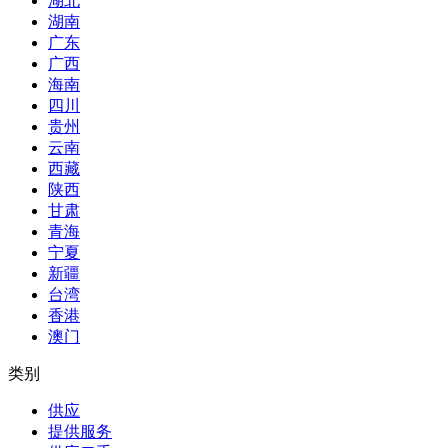
湖北
湖南
广东
广西
海南
四川
贵州
云南
西藏
陕西
甘肃
青海
宁夏
新疆
台湾
香港
澳门
类别
供应
提供服务